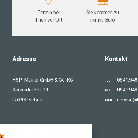
Termin bei
Sie kommen zu
Ihnen vor Ort
mir ins Büro
Adresse
Kontakt
HSP-Makler GmbH & Co. KG
0641.948
TEL
Kerkrader Str. 11
0641.948
FAX
35394 Gießen
­service@
MAIL
© 2026 HSP-Makler GmbH & Co. KG
Cookie-Einstellungen