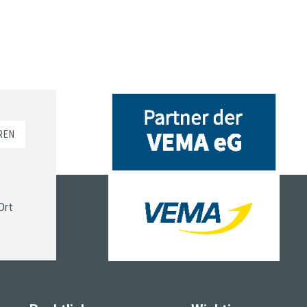
REN
Ort