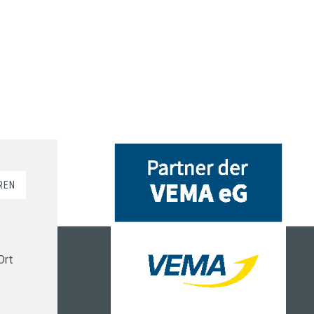
REN
Ort