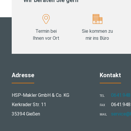
Wir beraten Sie gern
Termin bei
Sie kommen zu
Ihnen vor Ort
mir ins Büro
Adresse
Kontakt
HSP-Makler GmbH & Co. KG
0641.948
TEL
Kerkrader Str. 11
0641.948
FAX
35394 Gießen
­service@
MAIL