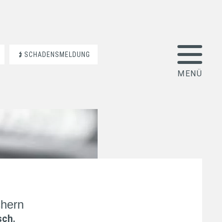
SCHADENSMELDUNG
chern
sch
.