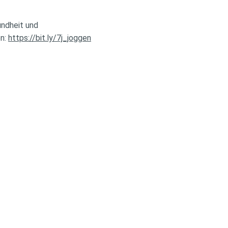
undheit und
en:
https://bit.ly/7j_joggen