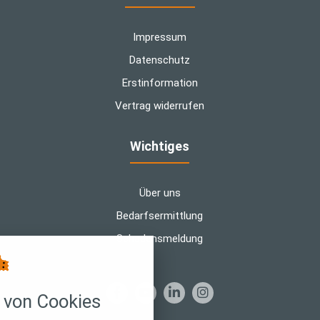
Impressum
Datenschutz
Erstinformation
Vertrag widerrufen
Wichtiges
Über uns
Bedarfsermittlung
Schadensmeldung
Cookie-Einstellungen
von Cookies
 über alle verwendeten Cookies und
öglichkeit folgende Kategorien zu