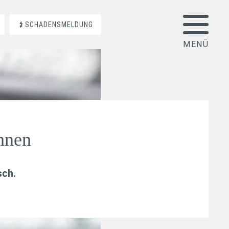
SCHADENSMELDUNG
hnen
sch
.