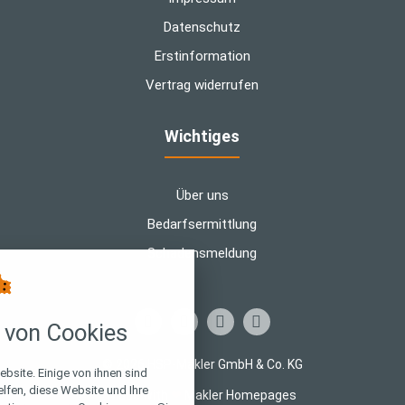
Datenschutz
Erstinformation
Vertrag widerrufen
Wichtiges
Über uns
Bedarfsermittlung
Schadensmeldung
Cookie-Einstellungen
von Cookies
 über alle verwendeten Cookies und
öglichkeit folgende Kategorien zu
© 2026 HSP-Makler GmbH & Co. KG
akzeptieren oder zu blockieren.
bsite. Einige von ihnen sind
fen, diese Website und Ihre
Made with
❤
Makler Homepages